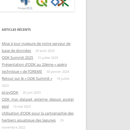
ARTICLES RÉCENTS
Mise à jour majeure de notre serveur de
base de données
29 août 2025
ODK Summit 2025
15 juillet 2025
Présentation d’ODK au 20ème « apéro
technique » de l’OREME
30 janvier 2024
Retour sur le « ODK Summit »
18 juillet
2023
pl-pyDOK
20 juin 2023
ODK_maj_dataset_externe_depuis_postgr
esql
10 mai 2023
Utilisation d’ODK pour la cartographie des
herbiers aquatique des lagunes
29
novembre 2022