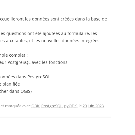
accueilleront les données sont créées dans la base de
les questions ont été ajoutées au formulaire, les
s aux tables, et les nouvelles données intégrées.
ple complet :
veur PostgreSQL avec les fonctions
s données dans PostgreSQL
e planifiée
ficher dans QGIS)
, et marquée avec
ODK
,
PostgreSQL
,
pyODK
, le
20 juin 2023
.