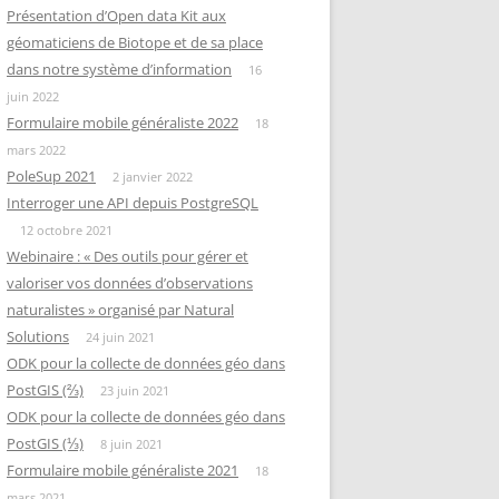
Présentation d’Open data Kit aux
géomaticiens de Biotope et de sa place
dans notre système d’information
16
juin 2022
Formulaire mobile généraliste 2022
18
mars 2022
PoleSup 2021
2 janvier 2022
Interroger une API depuis PostgreSQL
12 octobre 2021
Webinaire : « Des outils pour gérer et
valoriser vos données d’observations
naturalistes » organisé par Natural
Solutions
24 juin 2021
ODK pour la collecte de données géo dans
PostGIS (⅔)
23 juin 2021
ODK pour la collecte de données géo dans
PostGIS (⅓)
8 juin 2021
Formulaire mobile généraliste 2021
18
mars 2021