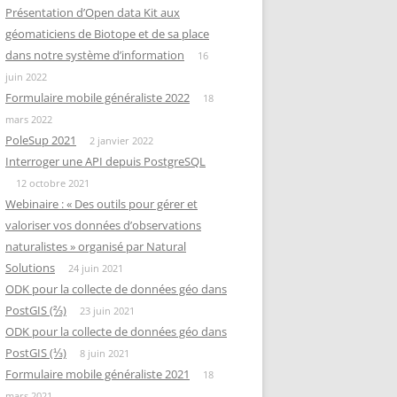
Présentation d’Open data Kit aux
géomaticiens de Biotope et de sa place
dans notre système d’information
16
juin 2022
Formulaire mobile généraliste 2022
18
mars 2022
PoleSup 2021
2 janvier 2022
Interroger une API depuis PostgreSQL
12 octobre 2021
Webinaire : « Des outils pour gérer et
valoriser vos données d’observations
naturalistes » organisé par Natural
Solutions
24 juin 2021
ODK pour la collecte de données géo dans
PostGIS (⅔)
23 juin 2021
ODK pour la collecte de données géo dans
PostGIS (⅓)
8 juin 2021
Formulaire mobile généraliste 2021
18
mars 2021