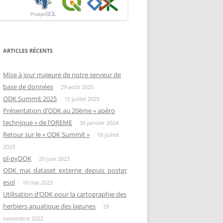
ARTICLES RÉCENTS
Mise à jour majeure de notre serveur de
base de données
29 août 2025
ODK Summit 2025
15 juillet 2025
Présentation d’ODK au 20ème « apéro
technique » de l’OREME
30 janvier 2024
Retour sur le « ODK Summit »
18 juillet
2023
pl-pyDOK
20 juin 2023
ODK_maj_dataset_externe_depuis_postgr
esql
10 mai 2023
Utilisation d’ODK pour la cartographie des
herbiers aquatique des lagunes
29
novembre 2022