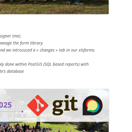
signer (me).
manage the form library.
nd we introcuced a « changes » tab in our xlsforms.
y done within PostGIS (SQL based reports) with
te’s database