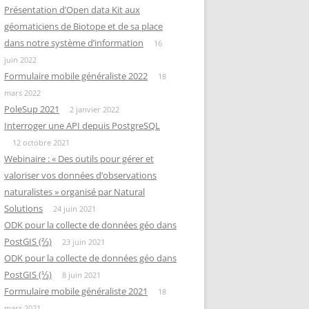
Présentation d’Open data Kit aux
géomaticiens de Biotope et de sa place
dans notre système d’information
16
juin 2022
Formulaire mobile généraliste 2022
18
mars 2022
PoleSup 2021
2 janvier 2022
Interroger une API depuis PostgreSQL
12 octobre 2021
Webinaire : « Des outils pour gérer et
valoriser vos données d’observations
naturalistes » organisé par Natural
Solutions
24 juin 2021
ODK pour la collecte de données géo dans
PostGIS (⅔)
23 juin 2021
ODK pour la collecte de données géo dans
PostGIS (⅓)
8 juin 2021
Formulaire mobile généraliste 2021
18
mars 2021