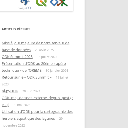
ARTICLES RÉCENTS
Mise à jour majeure de notre serveur de
base de données
29 août 2025
ODK Summit 2025
15 juillet 2025
Présentation d’ODK au 20ème « apéro
technique » de l’OREME
30 janvier 2024
Retour sur le « ODK Summit »
18 juillet
2023
pl-pyDOK
20 juin 2023
ODK_maj_dataset_externe_depuis_postgr
esql
10 mai 2023
Utilisation d’ODK pour la cartographie des
herbiers aquatique des lagunes
29
novembre 2022