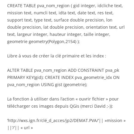
CREATE TABLE pva_nom_region ( gid integer, idcliche text,
mission text, numcli text, idta text, date text, res text,
support text, type text, surface double precision, lon
double precision, lat double precision, orientation text, url
text, largeur integer, hauteur integer, taille integer,
geometrie geometry(Polygon,2154) );
Libre à vous de créer la clé primaire et les index :
ALTER TABLE pva_nom_region ADD CONSTRAINT pva_pk
PRIMARY KEY(gid); CREATE INDEX pva_geometrie_idx ON
pva_nom_region USING gist (geometrie);
La fonction à utiliser dans l’action « ouvrir fichier » pour
télécharger ces images depuis QGis (merci David ;-)):
‘http://wxs.ign.fr/clé_d_acces/jp2/DEMAT.PVA/’|| »mission »
||’/’|| « url »