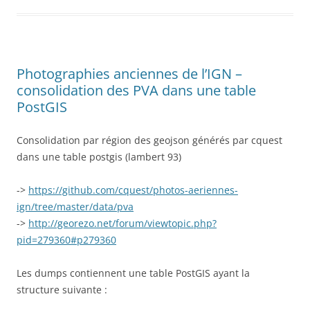
Photographies anciennes de l’IGN –
consolidation des PVA dans une table
PostGIS
Consolidation par région des geojson générés par cquest
dans une table postgis (lambert 93)
->
https://github.com/cquest/photos-aeriennes-
ign/tree/master/data/pva
->
http://georezo.net/forum/viewtopic.php?
pid=279360#p279360
Les dumps contiennent une table PostGIS ayant la
structure suivante :