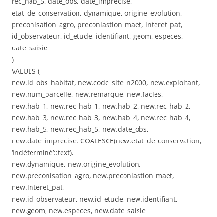
rec_hab_5, date_obs, date_imprecise,
etat_de_conservation, dynamique, origine_evolution,
preconisation_agro, preconiastion_maet, interet_pat,
id_observateur, id_etude, identifiant, geom, especes,
date_saisie
)
VALUES (
new.id_obs_habitat, new.code_site_n2000, new.exploitant,
new.num_parcelle, new.remarque, new.facies,
new.hab_1, new.rec_hab_1, new.hab_2, new.rec_hab_2,
new.hab_3, new.rec_hab_3, new.hab_4, new.rec_hab_4,
new.hab_5, new.rec_hab_5, new.date_obs,
new.date_imprecise, COALESCE(new.etat_de_conservation,
‘Indéterminé’::text),
new.dynamique, new.origine_evolution,
new.preconisation_agro, new.preconiastion_maet,
new.interet_pat,
new.id_observateur, new.id_etude, new.identifiant,
new.geom, new.especes, new.date_saisie