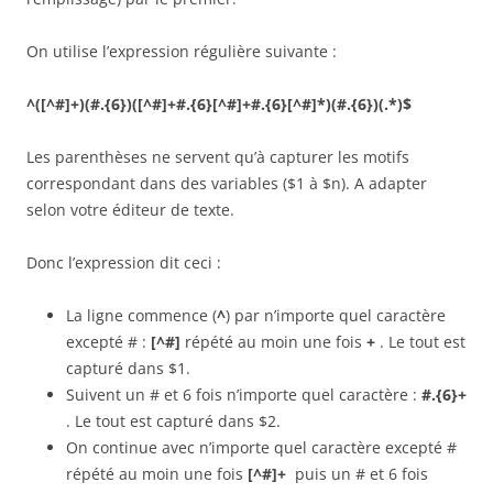
On utilise l’expression régulière suivante :
^([^#]+)(#.{6})([^#]+#.{6}[^#]+#.{6}[^#]*)(#.{6})(.*)$
Les parenthèses ne servent qu’à capturer les motifs
correspondant dans des variables ($1 à $n). A adapter
selon votre éditeur de texte.
Donc l’expression dit ceci :
La ligne commence (
^
) par n’importe quel caractère
excepté # :
[^#]
répété au moin une fois
+
. Le tout est
capturé dans $1.
Suivent un # et 6 fois n’importe quel caractère :
#.{6}
+
. Le tout est capturé dans $2.
On continue avec n’importe quel caractère excepté #
répété au moin une fois
[^#]+
puis un # et 6 fois