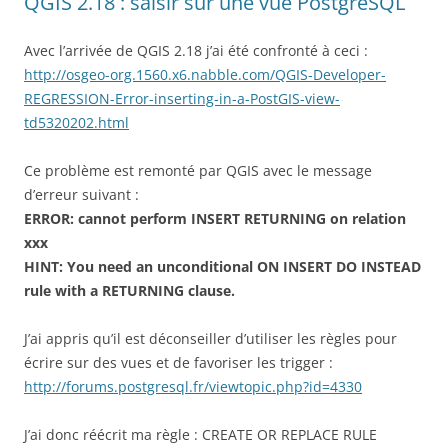
QGIS 2.18 : saisir sur une vue PostgreSQL
Avec l’arrivée de QGIS 2.18 j’ai été confronté à ceci :
http://osgeo-org.1560.x6.nabble.com/QGIS-Developer-
REGRESSION-Error-inserting-in-a-PostGIS-view-
td5320202.html
Ce problème est remonté par QGIS avec le message
d’erreur suivant :
ERROR: cannot perform INSERT RETURNING on relation
xxx
HINT: You need an unconditional ON INSERT DO INSTEAD
rule with a RETURNING clause.
J’ai appris qu’il est déconseiller d’utiliser les règles pour
écrire sur des vues et de favoriser les trigger :
http://forums.postgresql.fr/viewtopic.php?id=4330
J’ai donc réécrit ma règle :
CREATE OR REPLACE RULE