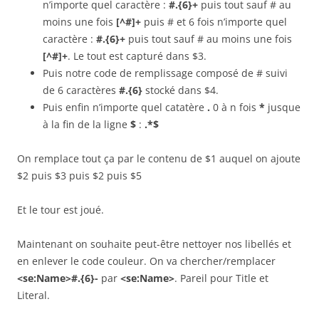
n’importe quel caractère :
#.{6}+
puis tout sauf # au
moins une fois
[^#]+
puis # et 6 fois n’importe quel
caractère :
#.{6}+
puis tout sauf # au moins une fois
[^#]+
. Le tout est capturé dans $3.
Puis notre code de remplissage composé de # suivi
de 6 caractères
#.{6}
stocké dans $4.
Puis enfin n’importe quel catatère
.
0 à n fois
*
jusque
à la fin de la ligne
$
:
.*$
On remplace tout ça par le contenu de $1 auquel on ajoute
$2 puis $3 puis $2 puis $5
Et le tour est joué.
Maintenant on souhaite peut-être nettoyer nos libellés et
en enlever le code couleur. On va chercher/remplacer
<se:Name>#.{6}-
par
<se:Name>
. Pareil pour Title et
Literal.