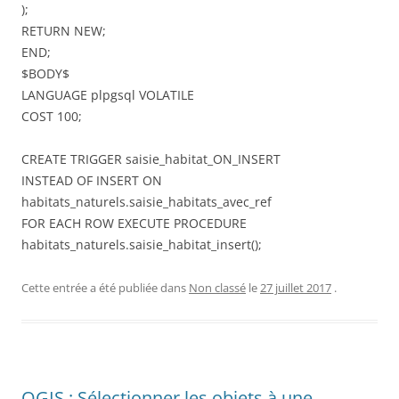
);
RETURN NEW;
END;
$BODY$
LANGUAGE plpgsql VOLATILE
COST 100;
CREATE TRIGGER saisie_habitat_ON_INSERT
INSTEAD OF INSERT ON
habitats_naturels.saisie_habitats_avec_ref
FOR EACH ROW EXECUTE PROCEDURE
habitats_naturels.saisie_habitat_insert();
Cette entrée a été publiée dans
Non classé
le
27 juillet 2017
.
QGIS : Sélectionner les objets à une