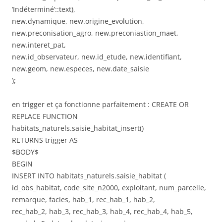
‘Indéterminé’::text),
new.dynamique, new.origine_evolution,
new.preconisation_agro, new.preconiastion_maet,
new.interet_pat,
new.id_observateur, new.id_etude, new.identifiant,
new.geom, new.especes, new.date_saisie
);
en trigger et ça fonctionne parfaitement :
CREATE OR
REPLACE FUNCTION
habitats_naturels.saisie_habitat_insert()
RETURNS trigger AS
$BODY$
BEGIN
INSERT INTO habitats_naturels.saisie_habitat (
id_obs_habitat, code_site_n2000, exploitant, num_parcelle,
remarque, facies, hab_1, rec_hab_1, hab_2,
rec_hab_2, hab_3, rec_hab_3, hab_4, rec_hab_4, hab_5,