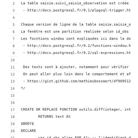
La table saisie.suivi_saisie_observation est créée sur
 - http://docs.postgresql.fr/9.1/plpgsql-trigger.html#
Chaque version de ligne de la table saisie.saisie_obse
La fenêtre est une partition réalisée selon id_obs et 
Les focntions window sont expliquées ici dans la doc d
 - http://docs.postgresql.fr/9.2/functions-window.html
 - http://docs.postgresql.fr/9.2/sql-expressions.html#
 Des tests sont à ajouter, notamment pour vérifier que
 On peut aller plus loin dans le comportement et affic
 - https://gist.github.com/mathieubossaert/df909512c50
*/
CREATE OR REPLACE FUNCTION outils.diff(integer, intege
	RETURNS text AS
$BODY$	
DECLARE
	var_id_obs alias FOR $1; -- l'identifiant de l