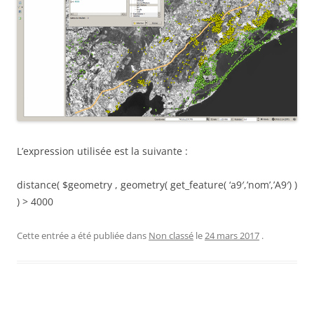
L’expression utilisée est la suivante :
distance( $geometry , geometry( get_feature( ‘a9′,’nom’,’A9′) )
) > 4000
Cette entrée a été publiée dans
Non classé
le
24 mars 2017
.