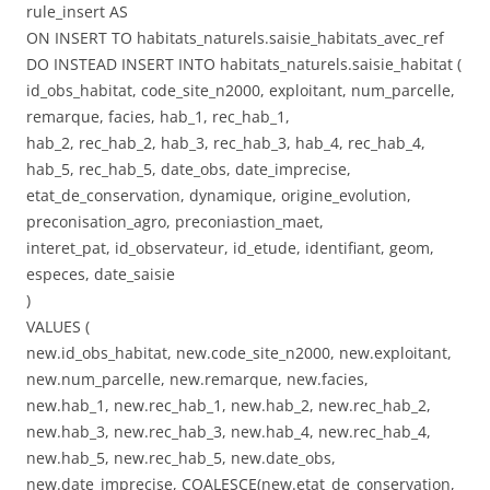
rule_insert AS
ON INSERT TO habitats_naturels.saisie_habitats_avec_ref
DO INSTEAD INSERT INTO habitats_naturels.saisie_habitat (
id_obs_habitat, code_site_n2000, exploitant, num_parcelle,
remarque, facies, hab_1, rec_hab_1,
hab_2, rec_hab_2, hab_3, rec_hab_3, hab_4, rec_hab_4,
hab_5, rec_hab_5, date_obs, date_imprecise,
etat_de_conservation, dynamique, origine_evolution,
preconisation_agro, preconiastion_maet,
interet_pat, id_observateur, id_etude, identifiant, geom,
especes, date_saisie
)
VALUES (
new.id_obs_habitat, new.code_site_n2000, new.exploitant,
new.num_parcelle, new.remarque, new.facies,
new.hab_1, new.rec_hab_1, new.hab_2, new.rec_hab_2,
new.hab_3, new.rec_hab_3, new.hab_4, new.rec_hab_4,
new.hab_5, new.rec_hab_5, new.date_obs,
new.date_imprecise, COALESCE(new.etat_de_conservation,