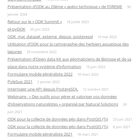
Présentation d’ODK au 20ème « apéro technique » de l’OREME
30
janvier 2024
Retour sur le « ODK Summit »
18 juillet 2023
pl-pyDOK
20 juin 2023
ODK_maj_dataset_externe_depuis_postgresql
10 mai 2023
Utilisation d’ODK pour la cartographie des herbiers aquatique des
lagunes
29 novembre 2022
Présentation d’Open data Kit aux géomaticiens de Biotope et de sa
place dans notre système d’information
16 juin 2022
Formulaire mobile généraliste 2022
18 mars 2022
PoleSup 2021
2 janvier 2022
Interroger une API depuis PostgreSQL
12 octobre 2021
Webinaire : « Des outils pour gérer et valoriser vos données
d’observations naturalistes » organisé par Natural Solutions
24
juin 2021
ODK pour la collecte de données géo dans PostGIS (⅔)
23 juin 2021
ODK pour la collecte de données géo dans PostGIS (⅓)
8 juin 2021
Formulaire mobile généraliste 2021
18 mars 2021