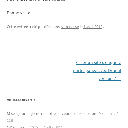
Bonne visite
Cette entrée a été publiée dans
Non classé
le
1 avril 2012
.
Navigation
Créer un site d’enquête
des
participative avec Drupal
articles
version 7
→
ARTICLES RÉCENTS
Mise à jour majeure de notre serveur de base de données
29 août
2025
ODK Summit 2025
15 juillet 2025