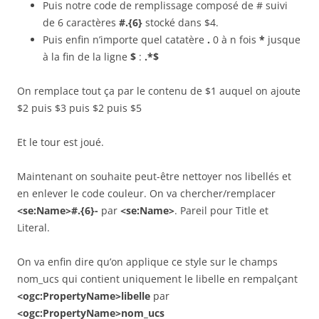
Puis notre code de remplissage composé de # suivi
de 6 caractères
#.{6}
stocké dans $4.
Puis enfin n’importe quel catatère
.
0 à n fois
*
jusque
à la fin de la ligne
$
:
.*$
On remplace tout ça par le contenu de $1 auquel on ajoute
$2 puis $3 puis $2 puis $5
Et le tour est joué.
Maintenant on souhaite peut-être nettoyer nos libellés et
en enlever le code couleur. On va chercher/remplacer
<se:Name>#.{6}-
par
<se:Name>
. Pareil pour Title et
Literal.
On va enfin dire qu’on applique ce style sur le champs
nom_ucs qui contient uniquement le libelle en rempalçant
<ogc:PropertyName>libelle
par
<ogc:PropertyName>nom_ucs