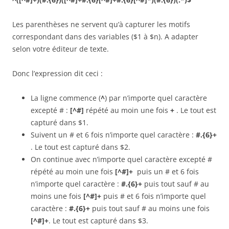
Les parenthèses ne servent qu’à capturer les motifs
correspondant dans des variables ($1 à $n). A adapter
selon votre éditeur de texte.
Donc l’expression dit ceci :
La ligne commence (
^
) par n’importe quel caractère
excepté # :
[^#]
répété au moin une fois
+
. Le tout est
capturé dans $1.
Suivent un # et 6 fois n’importe quel caractère :
#.{6}
+
. Le tout est capturé dans $2.
On continue avec n’importe quel caractère excepté #
répété au moin une fois
[^#]+
puis un # et 6 fois
n’importe quel caractère :
#.{6}+
puis tout sauf # au
moins une fois
[^#]+
puis # et 6 fois n’importe quel
caractère :
#.{6}+
puis tout sauf # au moins une fois
[^#]+
. Le tout est capturé dans $3.