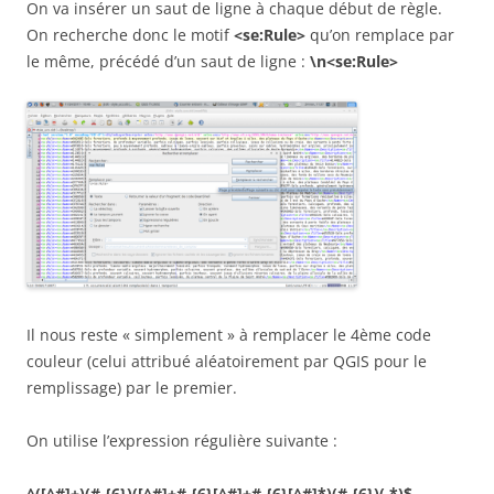
On va insérer un saut de ligne à chaque début de règle.
On recherche donc le motif
<se:Rule>
qu’on remplace par
le même, précédé d’un saut de ligne :
\n<se:Rule>
Il nous reste « simplement » à remplacer le 4ème code
couleur (celui attribué aléatoirement par QGIS pour le
remplissage) par le premier.
On utilise l’expression régulière suivante :
^([^#]+)(#.{6})([^#]+#.{6}[^#]+#.{6}[^#]*)(#.{6})(.*)$