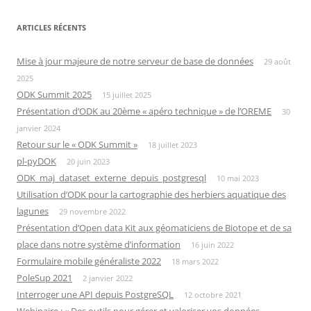
ARTICLES RÉCENTS
Mise à jour majeure de notre serveur de base de données
29 août
2025
ODK Summit 2025
15 juillet 2025
Présentation d’ODK au 20ème « apéro technique » de l’OREME
30
janvier 2024
Retour sur le « ODK Summit »
18 juillet 2023
pl-pyDOK
20 juin 2023
ODK_maj_dataset_externe_depuis_postgresql
10 mai 2023
Utilisation d’ODK pour la cartographie des herbiers aquatique des
lagunes
29 novembre 2022
Présentation d’Open data Kit aux géomaticiens de Biotope et de sa
place dans notre système d’information
16 juin 2022
Formulaire mobile généraliste 2022
18 mars 2022
PoleSup 2021
2 janvier 2022
Interroger une API depuis PostgreSQL
12 octobre 2021