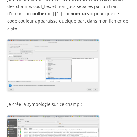
des champs coul_hex et nom_ucs séparés par un trait
d’union :
« coulhex » ||’-‘|| « nom_ucs »
pour que ce
code couleur apparaisse quelque part dans mon fichier de
style
Je crée la symbologie sur ce champ :