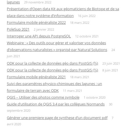
lagunes
29 novembre 2022
Présentation d’Open data Kit aux géomaticiens de Biotope et de sa
place dans notre système d’information
16 juin 2022
Formulaire mobile généraliste 2022
18 mars 2022
PoleSup 2021
2 janvier 2022
Interroger une API depuis PostgreSQL
12 octobre 2021
Webinaire : « Des outils pour gérer et valoriser vos données
d’observations naturalistes » organisé par Natural Solutions
24
juin 2021
ODK pour la collecte de données géo dans PostGIS (⅔)
23 juin 2021
ODK pour la collecte de données géo dans PostGIS (⅓)
8 juin 2021
Formulaire mobile généraliste 2021
18 mars 2021
Suivi des paramètres physico-chimiques des lagunes : un
formulaire de terrain avec ODK
11 mars 2021
QGIS – Utiliser des photos comme symbole
1 octobre 2020
Guide d’utilisation de QGIS 3.4 par les collègues Normands
30
septembre 2020
Générer une premiere page de synthese d’un document pdf
7
avril 2020