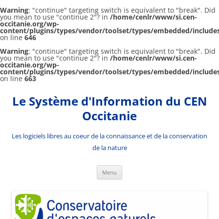
Warning
: "continue" targeting switch is equivalent to "break". Did
you mean to use "continue 2"? in
/home/cenlr/www/si.cen-
occitanie.org/wp-
content/plugins/types/vendor/toolset/types/embedded/includ
on line
646
Warning
: "continue" targeting switch is equivalent to "break". Did
you mean to use "continue 2"? in
/home/cenlr/www/si.cen-
occitanie.org/wp-
content/plugins/types/vendor/toolset/types/embedded/includ
on line
663
Aller
au
Le Système d'Information du CEN
contenu
Occitanie
Les logiciels libres au coeur de la connaissance et de la conservation
de la nature
Menu