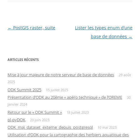
Navigation
←
PostGIS raster, suite
Lister les types enum d’une
des
base de données
→
articles
ARTICLES RÉCENTS
Mise à jour majeure de notre serveur de base de données
29 août
2025
ODK Summit 2025
15 juillet 2025
Présentation d’ODK au 20ème « apéro technique » de l’OREME
30
janvier 2024
Retour sur le « ODK Summit »
18 juillet 2023
pl-pyDOK
20 juin 2023
ODK_maj_dataset_externe_depuis_postgresql
10 mai 2023
Utilisation d’ODK pour la cartographie des herbiers aquatique des